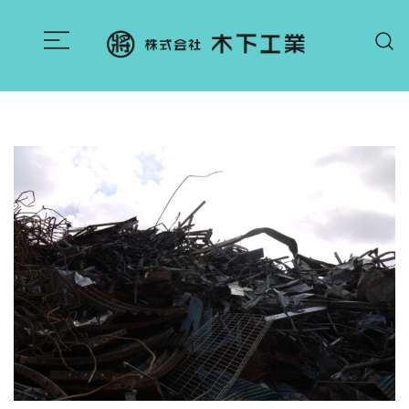
コ
ン
テ
長崎県大村市を拠点に県央エリアで解体工事・
株式会社 木下工業 | 長崎県大村市 解
ン
体・リサイクル業
足場設置・廃棄物処理・アスベスト処理を対
ツ
応。スクラップ買取も行う株式会社木下工業
に
は、安全・迅速・地域密着のサービスを提供し
ス
ます。
キ
ッ
プ